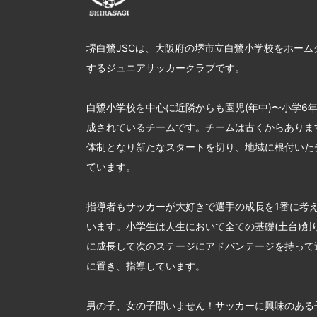
堺白鷺JSCは、大阪府の堺市立白鷺小学校をホーム
するジュニアサッカークラブです。
白鷺小学校を中心に近隣からも園児(年中)〜小学6
成されているチームです。チームは古くからあります
体制となり新たなスタートを切り、地域に根付いた
ています。
指導者もサッカーが大好きで選手の成長を1番に考
います。小学生は人生において全ての基礎(土台)創
に成長して次のステージにアドバンテージを持って
に置き、指導しています。
男の子、女の子問いません！サッカーに興味のある