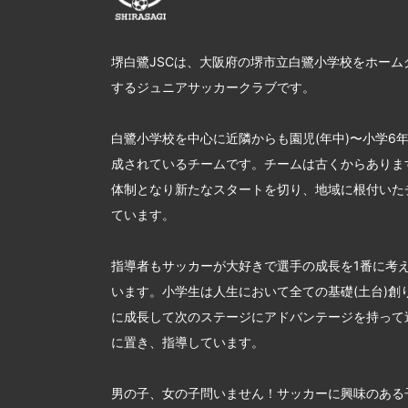
堺白鷺JSCは、大阪府の堺市立白鷺小学校をホーム
するジュニアサッカークラブです。
白鷺小学校を中心に近隣からも園児(年中)〜小学6
成されているチームです。チームは古くからあります
体制となり新たなスタートを切り、地域に根付いた
ています。
指導者もサッカーが大好きで選手の成長を1番に考
います。小学生は人生において全ての基礎(土台)創
に成長して次のステージにアドバンテージを持って
に置き、指導しています。
男の子、女の子問いません！サッカーに興味のある