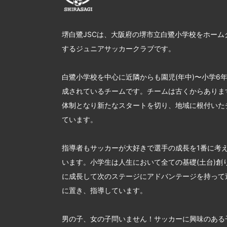
堺白鷺JSCは、大阪府の堺市立白鷺小学校をホーム
するジュニアサッカークラブです。
白鷺小学校を中心に近隣からも園児(年中)〜小学6
成されているチームです。チームは古くからあります
体制となり新たなスタートを切り、地域に根付いた
ています。
指導者もサッカーが大好きで選手の成長を1番に考
います。小学生は人生において全ての基礎(土台)創
に成長して次のステージにアドバンテージを持って
に置き、指導しています。
男の子、女の子問いません！サッカーに興味のある