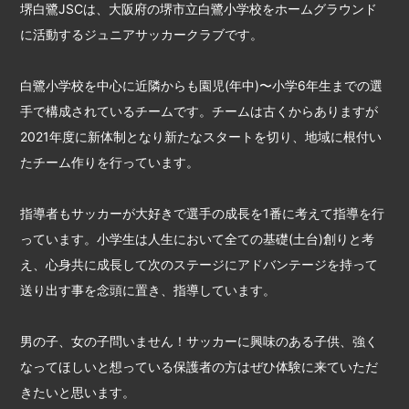
堺白鷺JSCは、大阪府の堺市立白鷺小学校をホームグラウンド
に活動するジュニアサッカークラブです。
白鷺小学校を中心に近隣からも園児(年中)〜小学6年生までの選
手で構成されているチームです。チームは古くからありますが
2021年度に新体制となり新たなスタートを切り、地域に根付い
たチーム作りを行っています。
指導者もサッカーが大好きで選手の成長を1番に考えて指導を行
っています。小学生は人生において全ての基礎(土台)創りと考
え、心身共に成長して次のステージにアドバンテージを持って
送り出す事を念頭に置き、指導しています。
男の子、女の子問いません！サッカーに興味のある子供、強く
なってほしいと想っている保護者の方はぜひ体験に来ていただ
きたいと思います。