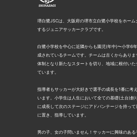
堺白鷺JSCは、大阪府の堺市立白鷺小学校をホーム
するジュニアサッカークラブです。
白鷺小学校を中心に近隣からも園児(年中)〜小学6
成されているチームです。チームは古くからあります
体制となり新たなスタートを切り、地域に根付いた
ています。
指導者もサッカーが大好きで選手の成長を1番に考
います。小学生は人生において全ての基礎(土台)創
に成長して次のステージにアドバンテージを持って
に置き、指導しています。
男の子、女の子問いません！サッカーに興味のある