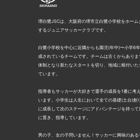
堺白鷺JSCは、大阪府の堺市立白鷺小学校をホーム
するジュニアサッカークラブです。
白鷺小学校を中心に近隣からも園児(年中)〜小学6
成されているチームです。チームは古くからあります
体制となり新たなスタートを切り、地域に根付いた
ています。
指導者もサッカーが大好きで選手の成長を1番に考
います。小学生は人生において全ての基礎(土台)創
に成長して次のステージにアドバンテージを持って
に置き、指導しています。
男の子、女の子問いません！サッカーに興味のある