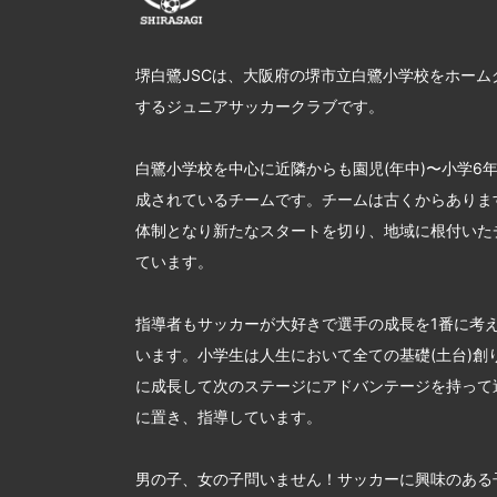
堺白鷺JSCは、大阪府の堺市立白鷺小学校をホーム
するジュニアサッカークラブです。
白鷺小学校を中心に近隣からも園児(年中)〜小学6
成されているチームです。チームは古くからあります
体制となり新たなスタートを切り、地域に根付いた
ています。
指導者もサッカーが大好きで選手の成長を1番に考
います。小学生は人生において全ての基礎(土台)創
に成長して次のステージにアドバンテージを持って
に置き、指導しています。
男の子、女の子問いません！サッカーに興味のある