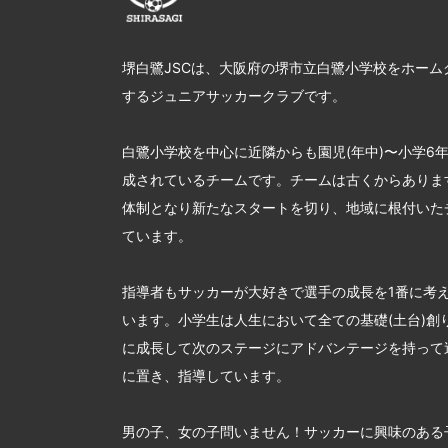
堺白鷺JSCは、大阪府の堺市立白鷺小学校をホーム
するジュニアサッカークラブです。
白鷺小学校を中心に近隣からも園児(年中)〜小学6
成されているチームです。チームは古くからあります
体制となり新たなスタートを切り、地域に根付いた
ています。
指導者もサッカーが大好きで選手の成長を1番に考
います。小学生は人生において全ての基礎(土台)創
に成長して次のステージにアドバンテージを持って
に置き、指導しています。
男の子、女の子問いません！サッカーに興味のある