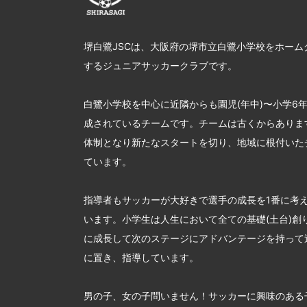
堺白鷺JSCは、大阪府の堺市立白鷺小学校をホーム
するジュニアサッカークラブです。
白鷺小学校を中心に近隣からも園児(年中)〜小学6
成されているチームです。チームは古くからあります
体制となり新たなスタートを切り、地域に根付いた
ています。
指導者もサッカーが大好きで選手の成長を1番に考
います。小学生は人生において全ての基礎(土台)創
に成長して次のステージにアドバンテージを持って
に置き、指導しています。
男の子、女の子問いません！サッカーに興味のある