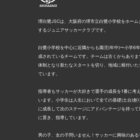
堺白鷺JSCは、大阪府の堺市立白鷺小学校をホーム
するジュニアサッカークラブです。
白鷺小学校を中心に近隣からも園児(年中)〜小学6
成されているチームです。チームは古くからあります
体制となり新たなスタートを切り、地域に根付いた
ています。
指導者もサッカーが大好きで選手の成長を1番に考
います。小学生は人生において全ての基礎(土台)創
に成長して次のステージにアドバンテージを持って
に置き、指導しています。
男の子、女の子問いません！サッカーに興味のある