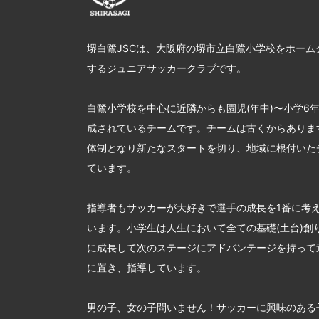
堺白鷺JSCは、大阪府の堺市立白鷺小学校をホーム
するジュニアサッカークラブです。
白鷺小学校を中心に近隣からも園児(年中)〜小学6
成されているチームです。チームは古くからあります
体制となり新たなスタートを切り、地域に根付いた
ています。
指導者もサッカーが大好きで選手の成長を1番に考
います。小学生は人生において全ての基礎(土台)創
に成長して次のステージにアドバンテージを持って
に置き、指導しています。
男の子、女の子問いません！サッカーに興味のある