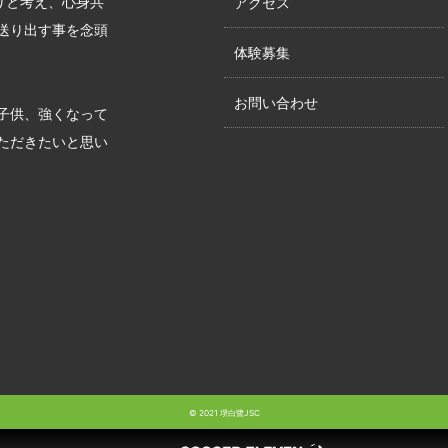
りと考え、心身共
アクセス
送り出す事を念頭
体験募集
お問い合わせ
子供、強くなって
ただきたいと思い
© 2021 堺白鷺JSC