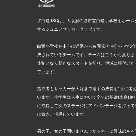
堺白鷺JSCは、大阪府の堺市立白鷺小学校をホーム
するジュニアサッカークラブです。
白鷺小学校を中心に近隣からも園児(年中)〜小学6
成されているチームです。チームは古くからあります
体制となり新たなスタートを切り、地域に根付いた
ています。
指導者もサッカーが大好きで選手の成長を1番に考
います。小学生は人生において全ての基礎(土台)創
に成長して次のステージにアドバンテージを持って
に置き、指導しています。
男の子、女の子問いません！サッカーに興味のある