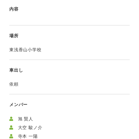
内容
場所
東浅香山小学校
車出し
依頼
メンバー
旭 賢人
大空 駿ノ介
寺本 一陽