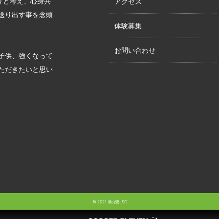
りと考え、心身共
アクセス
送り出す事を念頭
体験募集
お問い合わせ
子供、強くなって
ただきたいと思い
© 2021 堺白鷺JSC