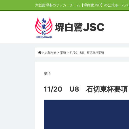
大阪府堺市のサッカーチーム【堺白鷺JSC】の公式ホームペ
>
お知らせ
>
要項
>
11/20 U8 石切東杯要項
要項
11/20 U8 石切東杯要項