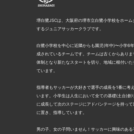
堺白鷺JSCは、大阪府の堺市立白鷺小学校をホーム
するジュニアサッカークラブです。
白鷺小学校を中心に近隣からも園児(年中)〜小学6
成されているチームです。チームは古くからあります
体制となり新たなスタートを切り、地域に根付いた
ています。
指導者もサッカーが大好きで選手の成長を1番に考
います。小学生は人生において全ての基礎(土台)創
に成長して次のステージにアドバンテージを持って
に置き、指導しています。
男の子、女の子問いません！サッカーに興味のある