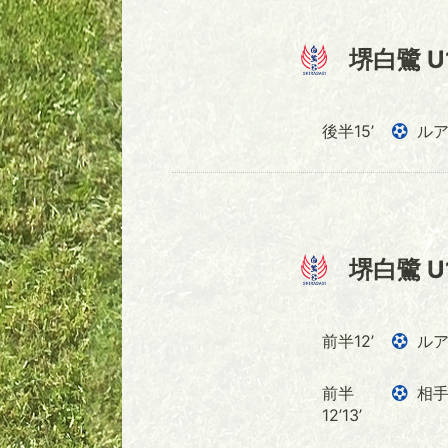
堺白鷺 U
後半15’
ル
堺白鷺 U
前半12’
ル
前半
相
12’13’