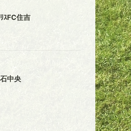
ｲﾘｽFC住吉
石中央