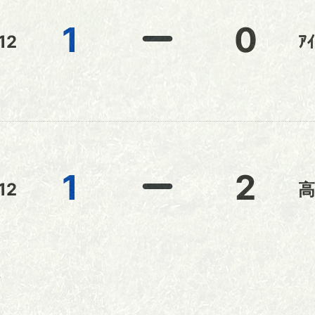
1
0
12
ｱ
ア
1
2
12
高
ア
手