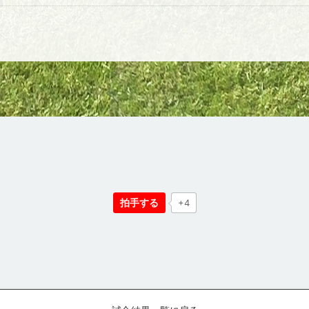
拍手する
+4