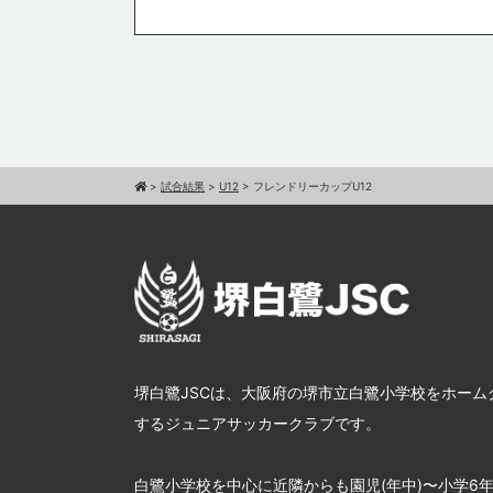
>
試合結果
>
U12
>
フレンドリーカップU12
堺白鷺JSCは、大阪府の堺市立白鷺小学校をホーム
するジュニアサッカークラブです。
白鷺小学校を中心に近隣からも園児(年中)〜小学6