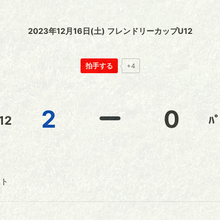
2023年12月16日(土) フレンドリーカップU12
拍手する
+4
2
0
12
ﾊ
ア
ト