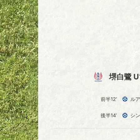
堺白鷺 U
前半12’
ル
後半14’
シン