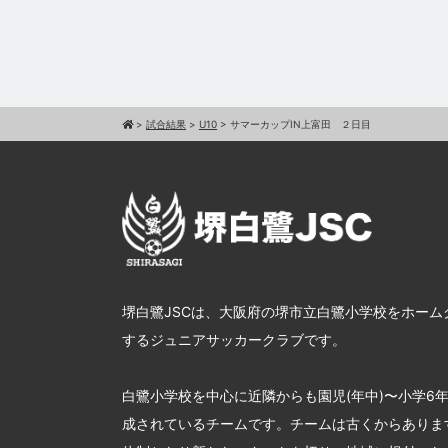
>
試合結果
>
U10
>
サマーカップIN上富田 ２日目
堺白鷺JSCは、大阪府の堺市立白鷺小学校をホーム
するジュニアサッカークラブです。
白鷺小学校を中心に近隣からも園児(年中)〜小学6
成されているチームです。チームは古くからあります