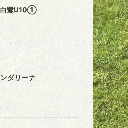
白鷺U10①
マンダリーナ