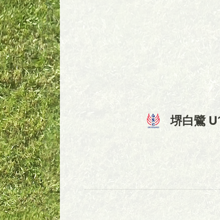
堺白鷺 U