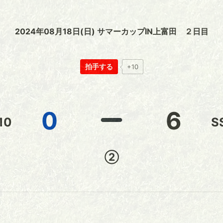
2024年08月18日(日) サマーカップIN上富田 ２日目
拍手する
+10
0
6
10
S
②