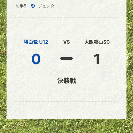
前半5’
ジュンタ
堺白鷺 U12
VS
大阪狭山SC
0
1
決勝戦