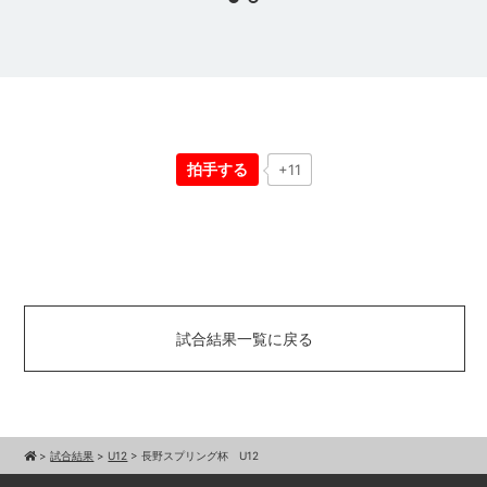
拍手する
+11
試合結果一覧に戻る
>
試合結果
>
U12
>
長野スプリング杯 U12