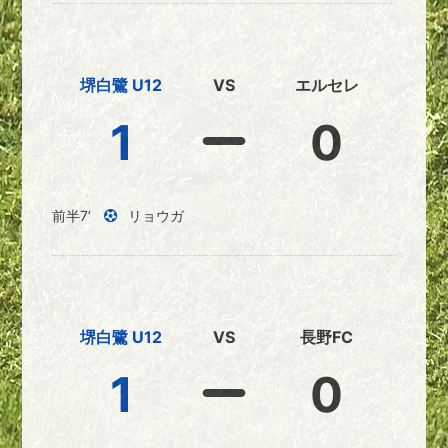
堺白鷺 U12
VS
エルセレ
1
0
前半7’
リョウガ
堺白鷺 U12
VS
長野FC
1
0