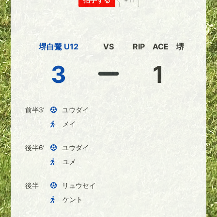
+11
堺白鷺 U12
VS
RIP ACE 堺
3
1
前半3’
ユウダイ
メイ
後半6’
ユウダイ
ユメ
後半
リュウセイ
ケント