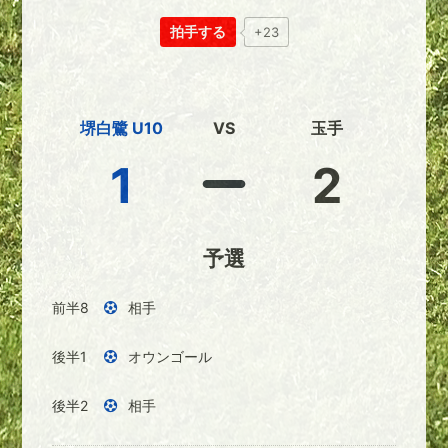
拍手する
+23
堺白鷺 U10
VS
玉手
1
2
予選
前半8
相手
後半1
オウンゴール
後半2
相手