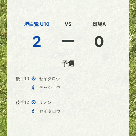
堺白鷺 U10
VS
斑鳩A
2
0
予選
後半10
セイタロウ
テッショウ
後半12
リノン
セイタロウ