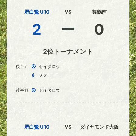
堺白鷺 U10
VS
舞鶴南
2
0
2位トーナメント
後半7
セイタロウ
ミオ
後半11
セイタロウ
堺白鷺 U10
VS
ダイヤモンド大阪