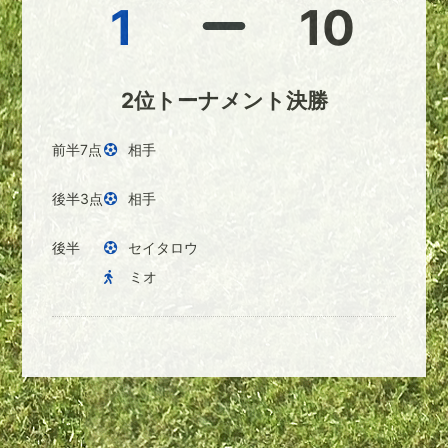
1
10
2位トーナメント決勝
前半7点
相手
後半3点
相手
後半
セイタロウ
ミオ