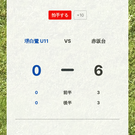
拍手する
+10
堺白鷺 U11
VS
赤坂台
0
6
0
前半
3
0
後半
3