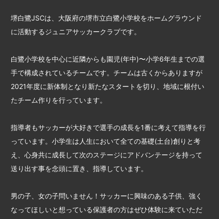
堺白鷺JSCは、大阪府の堺市立白鷺小学校をホームグラウンド
に活動するジュニアサッカークラブです。
白鷺小学校を中心に近隣からも園児(年中)〜小学6年生までの選
手で構成されているチームです。チームは古くからありますが
2021年度に新体制となり新たなスタートを切り、地域に根付い
たチーム作りを行っています。
指導者もサッカーが大好きで選手の成長を1番に考えて指導を行
っています。小学生は人生において全ての基礎(土台)創りと考
え、心身共に成長して次のステージにアドバンテージを持って
送り出す事を念頭に置き、指導しています。
男の子、女の子問いません！サッカーに興味のある子供、強く
なってほしいと想っている保護者の方はぜひ体験に来ていただ