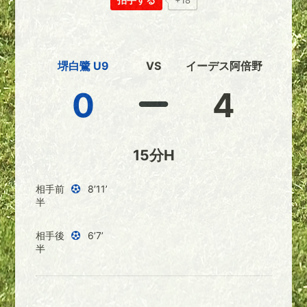
+18
堺白鷺 U9
VS
イーデス阿倍野
0
4
15分H
相手前
8’11’
半
相手後
6’7’
半