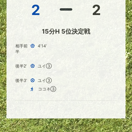
2
2
15分H 5位決定戦
相手前
4’14’
半
後半2’
ユイ③
後半3’
ユイ③
ココネ③