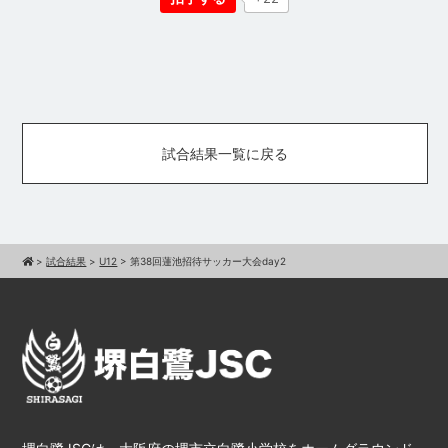
試合結果一覧に戻る
>
試合結果
>
U12
>
第38回蓮池招待サッカー大会day2