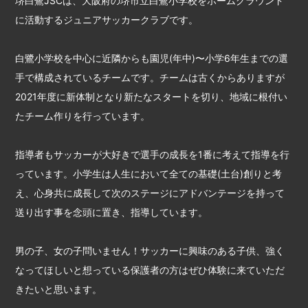
堺白鷺JSCは、大阪府の堺市立白鷺小学校をホームグラウンド
に活動するジュニアサッカークラブです。
白鷺小学校を中心に近隣からも園児(年中)〜小学6年生までの選
手で構成されているチームです。チームは古くからありますが
2021年度に新体制となり新たなスタートを切り、地域に根付い
たチーム作りを行っています。
指導者もサッカーが大好きで選手の成長を1番に考えて指導を行
っています。小学生は人生において全ての基礎(土台)創りと考
え、心身共に成長して次のステージにアドバンテージを持って
送り出す事を念頭に置き、指導しています。
男の子、女の子問いません！サッカーに興味のある子供、強く
なってほしいと想っている保護者の方はぜひ体験に来ていただ
きたいと思います。