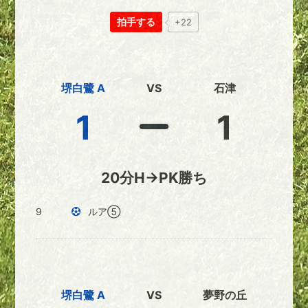
拍手する
+22
堺白鷺 A
VS
石津
1
1
20分H→PK勝ち
9
ルア⑤
堺白鷺 A
VS
夢野の丘