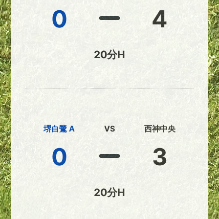
0
4
20分H
堺白鷺 A
VS
西神中央
0
3
20分H