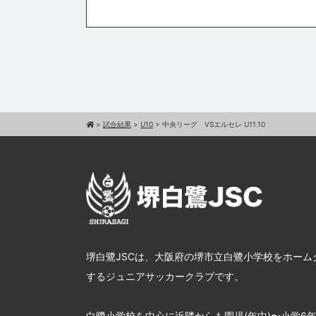
>
試合結果
>
U10
>
中央リーグ VSエルセレ U11.10
堺白鷺JSCは、大阪府の堺市立白鷺小学校をホーム
するジュニアサッカークラブです。
白鷺小学校を中心に近隣からも園児(年中)〜小学6