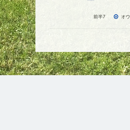
前半7
オウ