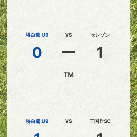
堺白鷺 U9
VS
セレゾン
0
1
TM
堺白鷺 U9
VS
三国丘SC