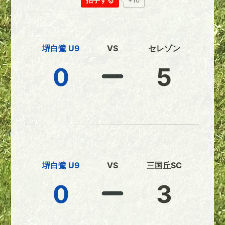
+10
堺白鷺 U9
VS
セレゾン
0
5
堺白鷺 U9
VS
三国丘SC
0
3