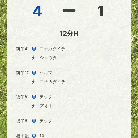
4
1
12分H
前半4’
コナカダイチ
ショウタ
前半10’
ハルマ
コナカダイチ
後半5’
テッタ
アオト
後半6’
テッタ
相手後
10’