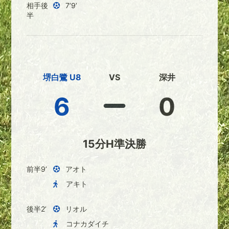
相手後
7’9’
半
堺白鷺 U8
VS
深井
6
0
15分H準決勝
前半9’
アオト
アキト
後半2’
リオル
コナカダイチ