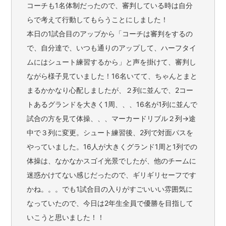
コーチも1名体制だったので、審判している時は自分
らで考えて行動してもらうことにしました！
本日の1試合目のアップから「コーチは審判をするの
で、自分達で、いつも通りのアップして、ハーフタイ
ムにはシュート練習するから」と声を掛けて、審判し
ながら様子見ていました！16名いてて、ちゃんとまと
まるかかなり心配しましたが、２列に並んで、2コー
トあるグランドを大きく1周、、、16名が1列に並んで
試合の方を見て体操、、、マーカードリブル２列→途
中で３列に変更。シュート練習後、2列で対面パスを
やっていました。16人が大きくグランド1周と1列での
体操は、なかなかスゴイ光景でしたが、他のチームに
迷惑かけてない感じだったので、ギリギリセーフです
かね。。。でも1試合目の入りがすごいいい雰囲気に
なっていたので、今日は2年生全員で優勝を目指して
いこうと思いました！！