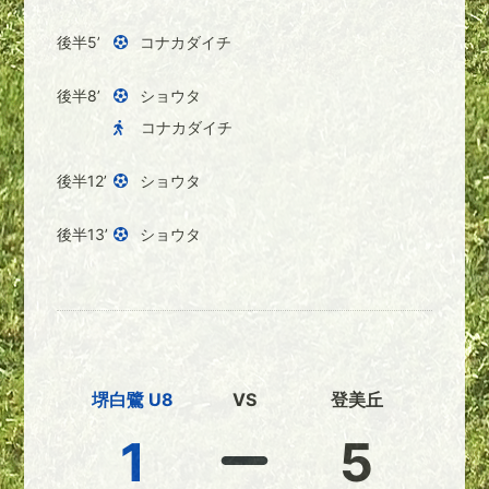
後半5’
コナカダイチ
後半8’
ショウタ
コナカダイチ
後半12’
ショウタ
後半13’
ショウタ
堺白鷺 U8
VS
登美丘
1
5