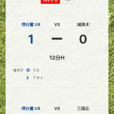
+32
堺白鷺 U8
VS
城美木
1
0
12分H
後半3’
リオ
アオト
堺白鷺 U8
VS
三国丘