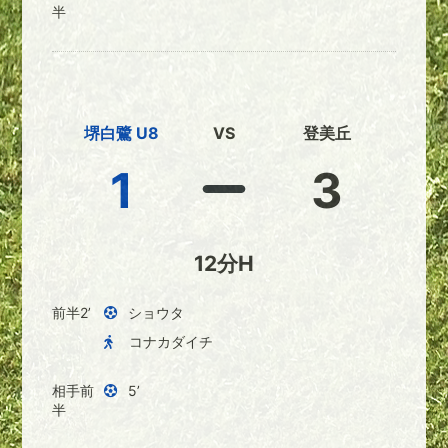
半
堺白鷺 U8
VS
登美丘
1
3
12分H
前半2’
ショウタ
コナカダイチ
相手前
5’
半