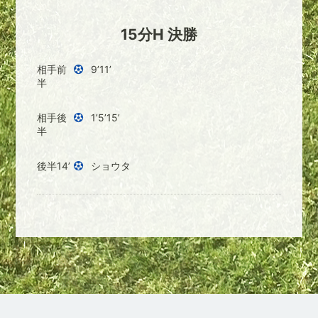
15分H 決勝
相手前
9’11’
半
相手後
1’5’15’
半
後半14’
ショウタ