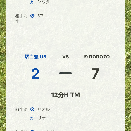
ソウタ
相手前
5’7’
半
堺白鷺 U8
VS
U9 ROROZO
2
7
12分H TM
前半3’
リオル
リオ