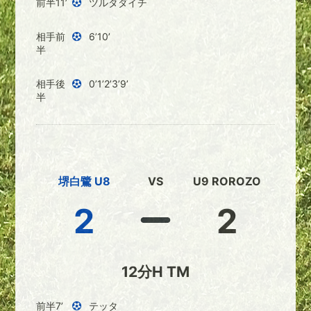
前半11’
ツルタダイチ
相手前
6’10’
半
相手後
0’1’2’3’9’
半
堺白鷺 U8
VS
U9 ROROZO
2
2
12分H TM
前半7’
テッタ