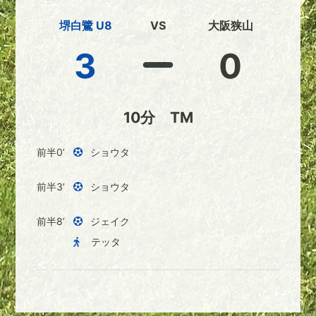
堺白鷺 U8
VS
大阪狭山
3
0
10分 TM
前半0’
ショウタ
前半3’
ショウタ
前半8’
ジェイク
テッタ