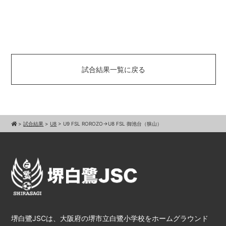
試合結果一覧に戻る
>
試合結果
>
U8
>
U9 FSL ROROZO→U8 FSL 御池台（狭山）
堺白鷺JSCは、大阪府の堺市立白鷺小学校をホームグラウンド