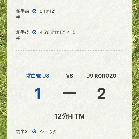
相手前
8’10’12’
半
相手後
4’5’6’8’11’12’14’15
半
堺白鷺 U8
VS
U9 ROROZO
1
2
12分H TM
前半3’
ショウタ