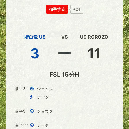
拍手する
+24
堺白鷺 U8
VS
U9 ROROZO
3
11
FSL 15分H
前半3’
ジェイク
テッタ
前半9’
ショウタ
前半11’
テッタ