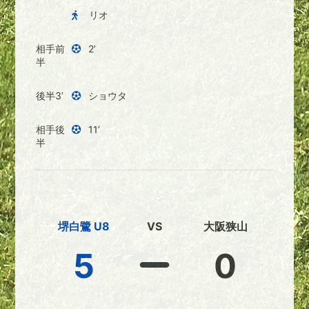
リオ
相手前
2’
半
後半3’
ショウタ
相手後
11’
半
堺白鷺 U8
VS
大阪狭山
5
0