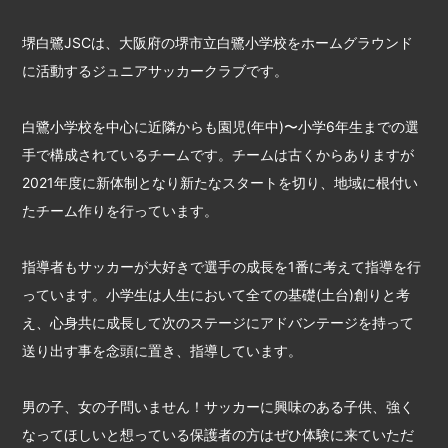
堺白鷺JSCは、大阪府の堺市立白鷺小学校をホームグラウンド
に活動するジュニアサッカークラブです。
白鷺小学校を中心に近隣からも園児(年中)〜小学6年生までの選
手で構成されているチームです。チームは古くからありますが
2021年度に新体制となり新たなスタートを切り、地域に根付い
たチーム作りを行っています。
指導者もサッカーが大好きで選手の成長を1番に考えて指導を行
っています。小学生は人生において全ての基礎(土台)創りと考
え、心身共に成長して次のステージにアドバンテージを持って
送り出す事を念頭に置き、指導しています。
男の子、女の子問いません！サッカーに興味のある子供、強く
なってほしいと想っている保護者の方はぜひ体験に来ていただ