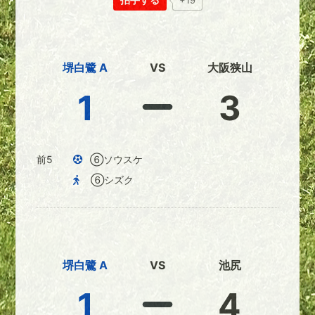
+19
堺白鷺 A
VS
大阪狭山
1
3
前5
⑥ソウスケ
⑥シズク
堺白鷺 A
VS
池尻
1
4