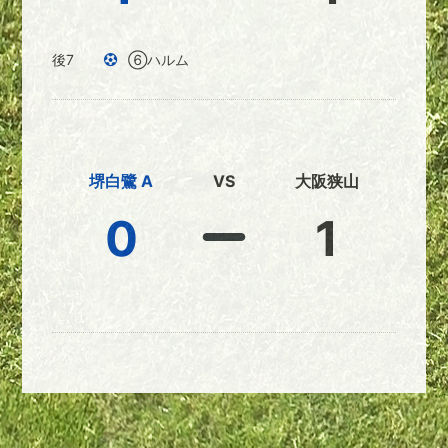
後7
⑥ハルム
堺白鷺 A
VS
大阪狭山
0
1