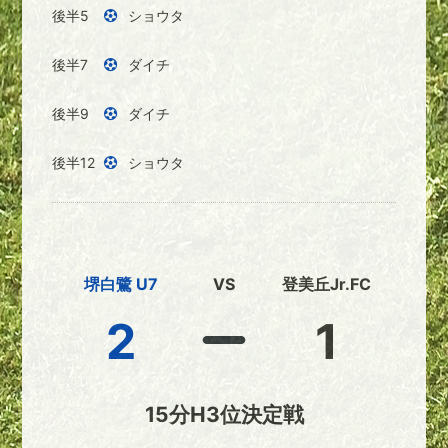
後半5
ショウタ
後半7
ダイチ
後半9
ダイチ
後半12
ショウタ
堺白鷺 U7
VS
登美丘Jr.FC
2
1
15分H3位決定戦