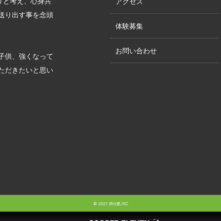
りと考え、心身共
アクセス
送り出す事を念頭
体験募集
お問い合わせ
子供、強くなって
ただきたいと思い
© 2021 堺白鷺JSC