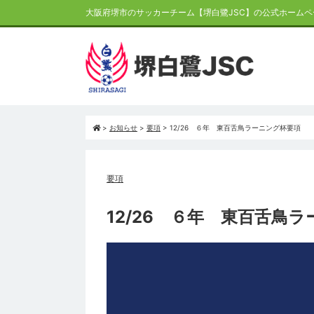
大阪府堺市のサッカーチーム【堺白鷺JSC】の公式ホームペ
>
お知らせ
>
要項
>
12/26 ６年 東百舌鳥ラーニング杯要項
要項
12/26 ６年 東百舌鳥