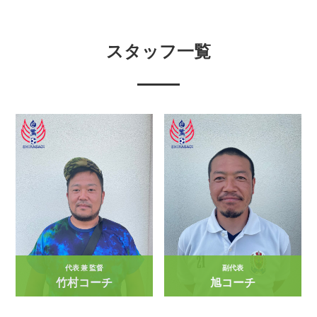
スタッフ一覧
代表 兼 監督
副代表
竹村コーチ
旭コーチ